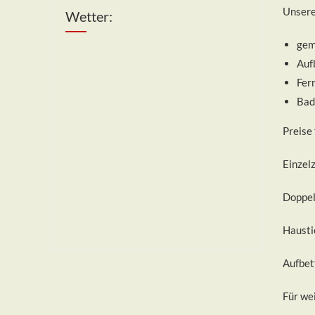
Unsere
Wetter:
gem
Auf
Fer
Bad
Preise 
Einzel
Doppel
Hausti
Aufbet
Für we