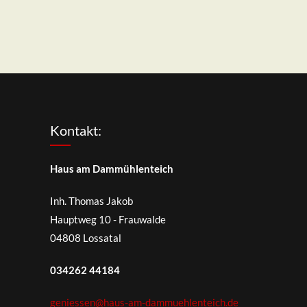
Kontakt:
Haus am Dammühlenteich
Inh. Thomas Jakob
Hauptweg 10 - Frauwalde
04808 Lossatal
034262 44184
geniessen@haus-am-dammuehlenteich.de