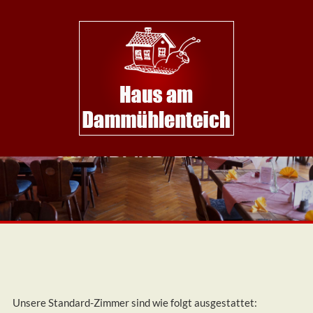
Skip
Weihnachtsveranstaltungen
Spezial:
to
Haus
am
content
Dammühlenteich
Wir
freuen
uns
auf
Sie
STANDARD-ZIMMER
Unsere Standard-Zimmer sind wie folgt ausgestattet: